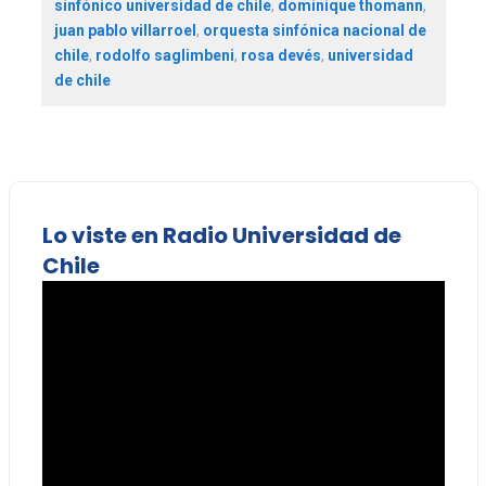
sinfónico universidad de chile
,
dominique thomann
,
juan pablo villarroel
,
orquesta sinfónica nacional de
chile
,
rodolfo saglimbeni
,
rosa devés
,
universidad
de chile
Lo viste en Radio Universidad de
Chile