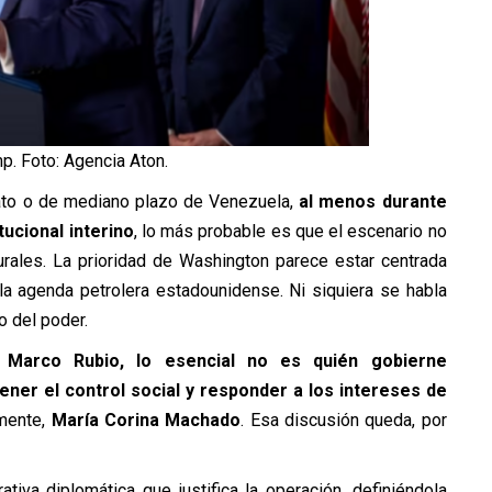
p. Foto: Agencia Aton.
iato o de mediano plazo de Venezuela,
al menos durante
ucional interino
, lo más probable es que el escenario no
rales. La prioridad de Washington parece estar centrada
n la agenda petrolera estadounidense. Ni siquiera se habla
o del poder.
 Marco Rubio, lo esencial no es quién gobierne
ner el control social y responder a los intereses de
lmente,
María Corina Machado
. Esa discusión queda, por
rativa diplomática que justifica la operación, definiéndola