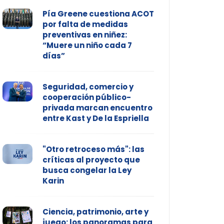
Pía Greene cuestiona ACOT
por falta de medidas
preventivas en niñez:
“Muere un niño cada 7
días”
Seguridad, comercio y
cooperación público-
privada marcan encuentro
entre Kast y De la Espriella
"Otro retroceso más": las
críticas al proyecto que
busca congelar la Ley
Karin
Ciencia, patrimonio, arte y
juego: los panoramas para