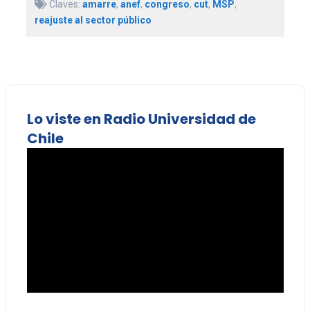
Claves:
amarre
,
anef
,
congreso
,
cut
,
MSP
,
reajuste al sector público
Lo viste en Radio Universidad de
Chile