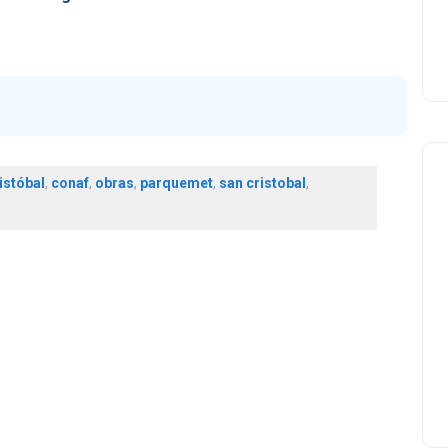
istóbal
,
conaf
,
obras
,
parquemet
,
san cristobal
,