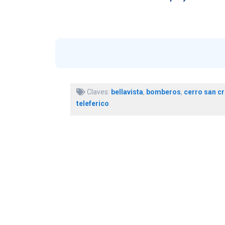
Claves:
bellavista
,
bomberos
,
cerro san cr
teleferico