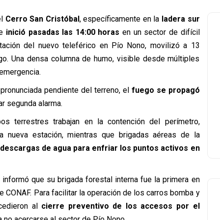
el
Cerro San Cristóbal
, específicamente en la
ladera sur
se
inició pasadas las 14:00 horas
en un sector de difícil
tación del nuevo teleférico en Pío Nono, movilizó a 13
o. Una densa columna de humo, visible desde múltiples
 emergencia.
 pronunciada pendiente del terreno, el
fuego se propagó
ar segunda alarma.
s terrestres trabajan en la contención del perímetro,
la nueva estación, mientras que brigadas aéreas de la
descargas de agua para enfriar los puntos activos en
nformó que su brigada forestal interna fue la primera en
de CONAF. Para facilitar la operación de los carros bomba y
ocedieron al
cierre preventivo de los accesos por el
a no acercarse al sector de Pío Nono.