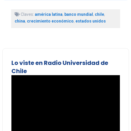
Claves:
américa latina
,
banco mundial
,
chile
,
china
,
crecimiento económico
,
estados unidos
Lo viste en Radio Universidad de
Chile