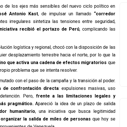
no de los ejes más sensibles del nuevo ciclo político en
osé Antonio Kast
, de impulsar un llamado
“corredor
ntes irregulares sintetiza las tensiones entre seguridad,
niciativa recibió el portazo de Perú
, complicando las
ción logística y regional, chocó con la disposición de las
ier desplazamiento terrestre hacia el norte, por lo que la
sino que activa una cadena de efectos migratorios
que
opio problema que se intenta resolver.
mutado con el paso de la campaña y la transición al poder.
 de confrontación directa
: expulsiones masivas, uso
 detención. Pero,
frente a las limitaciones legales y
más pragmático.
Apareció la idea de un plazo de salida
dor humanitario
, una iniciativa que busca legitimidad
organizar la salida de miles de personas
que hoy se
e provenientes de Venezuela.