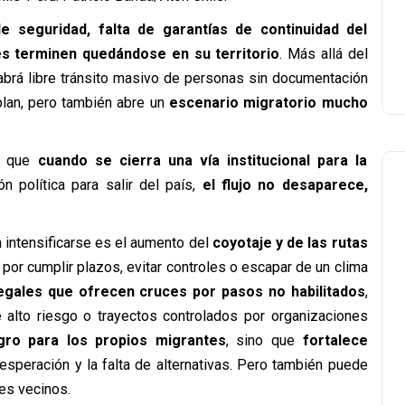
seguridad, falta de garantías de continuidad del
tes terminen quedándose en su territorio
. Más allá del
habrá libre tránsito masivo de personas sin documentación
 plan, pero también abre un
escenario migratorio mucho
do que
cuando se cierra una vía institucional para la
n política para salir del país,
el flujo no desaparece,
 intensificarse es el aumento del
coyotaje y de las rutas
or cumplir plazos, evitar controles o escapar de un clima
legales que ofrecen cruces por pasos no habilitados
,
 alto riesgo o trayectos controlados por organizaciones
gro para los propios migrantes
, sino que
fortalece
speración y la falta de alternativas. Pero también puede
es vecinos.