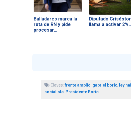
Balladares marca la
Diputado Crisósto
ruta de RN y pide
llama a activar 2%
procesar…
Claves:
frente amplio
,
gabriel boric
,
ley na
socialista
,
Presidente Boric