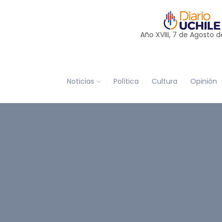
Año XVIII, 7 de
Agosto
d
Noticias
Política
Cultura
Opinión