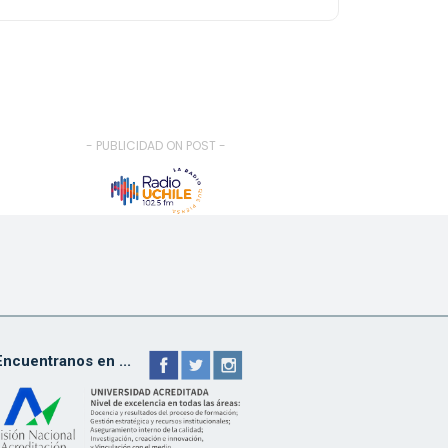
- PUBLICIDAD ON POST -
Encuentranos en ...