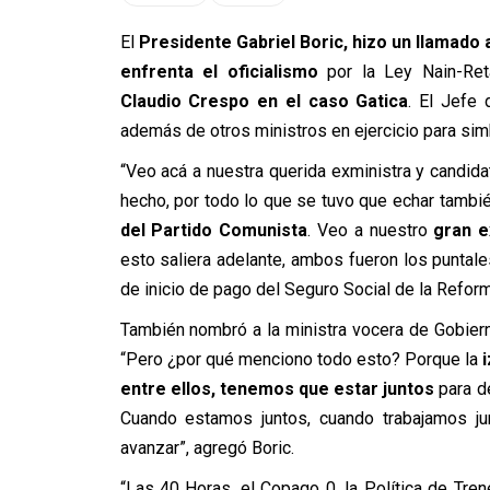
El
Presidente Gabriel Boric, hizo un llamado
enfrenta el oficialismo
por la Ley Nain-Re
Claudio Crespo en el caso Gatica
. El Jefe
además de otros ministros en ejercicio para simb
“Veo acá a nuestra querida exministra y candida
hecho, por todo lo que se tuvo que echar tambi
del Partido Comunista
. Veo a nuestro
gran e
esto saliera adelante, ambos fueron los puntales
de inicio de pago del Seguro Social de la Refor
También nombró a la ministra vocera de Gobierno, 
“Pero ¿por qué menciono todo esto? Porque la
i
entre ellos, tenemos que estar juntos
para d
Cuando estamos juntos, cuando trabajamos j
avanzar”, agregó Boric.
“Las 40 Horas, el Copago 0, la Política de Tre