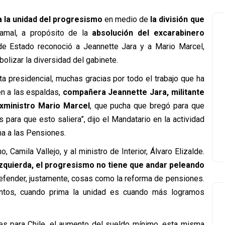
 a la unidad del progresismo
en medio de
la división que
tamal, a propósito de la
absolución del excarabinero
 de Estado reconoció a Jeannette Jara y a Mario Marcel,
olizar la diversidad del gabinete.
ta presidencial, muchas gracias por todo el trabajo que ha
én a las espaldas,
compañera Jeannette Jara, militante
xministro Mario Marcel
, que pucha que bregó para que
 para que esto saliera”, dijo el Mandatario en la actividad
ma a las Pensiones.
Camila Vallejo, y al ministro de Interior, Álvaro Elizalde.
zquierda, el progresismo no tiene que andar peleando
efender, justamente, cosas como la reforma de pensiones.
untos, cuando prima la unidad es cuando más logramos
nes para Chile, el aumento del sueldo mínimo, esta misma