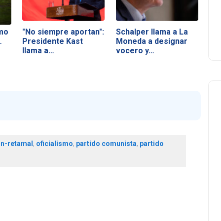
mo
"No siempre aportan":
Schalper llama a La
…
Presidente Kast
Moneda a designar
llama a…
vocero y…
in-retamal
,
oficialismo
,
partido comunista
,
partido