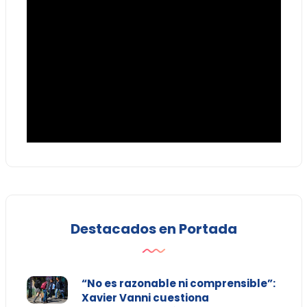
Destacados en Portada
“No es razonable ni comprensible”:
Xavier Vanni cuestiona