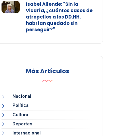
Isabel Allende: "Sin la
Vicaría, ¿cuántos casos de
atropellos a los DD.HH.
habrían quedado sin
perseguir?"
Más Artículos
Nacional
Política
Cultura
Deportes
Internacional