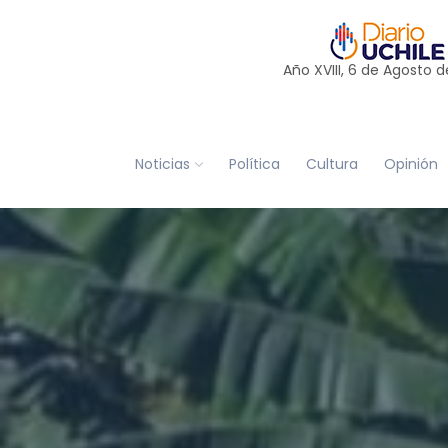
Año XVIII, 6 de
Agosto
d
Noticias
Política
Cultura
Opinión