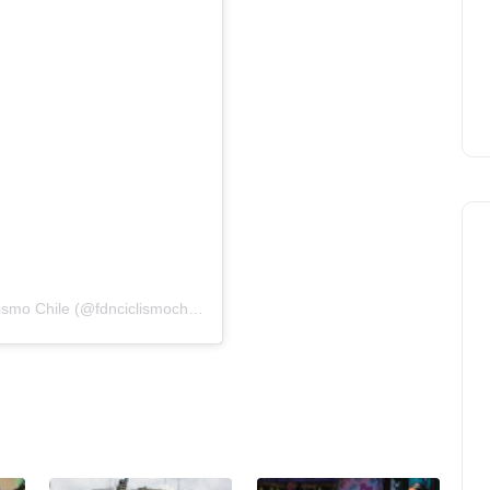
Una publicación compartida de Federacion de Ciclismo Chile (@fdnciclismochile)