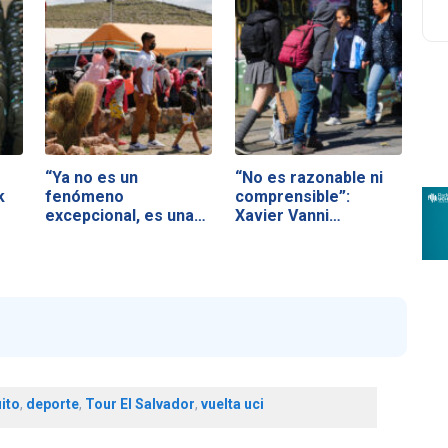
“Ya no es un
“No es razonable ni
k
fenómeno
comprensible”:
excepcional, es una
Xavier Vanni…
realidad…
ito
,
deporte
,
Tour El Salvador
,
vuelta uci