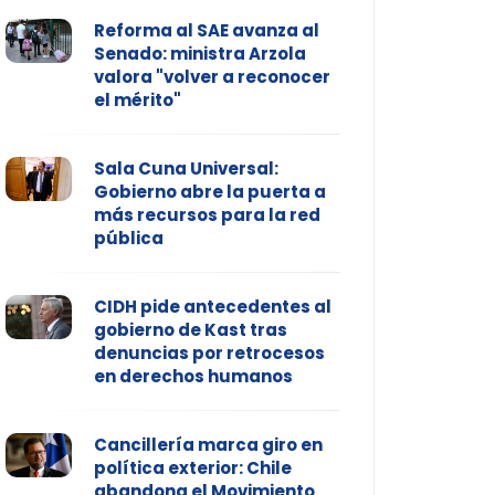
Reforma al SAE avanza al
Senado: ministra Arzola
valora "volver a reconocer
el mérito"
Sala Cuna Universal:
Gobierno abre la puerta a
más recursos para la red
pública
CIDH pide antecedentes al
gobierno de Kast tras
denuncias por retrocesos
en derechos humanos
Cancillería marca giro en
política exterior: Chile
abandona el Movimiento