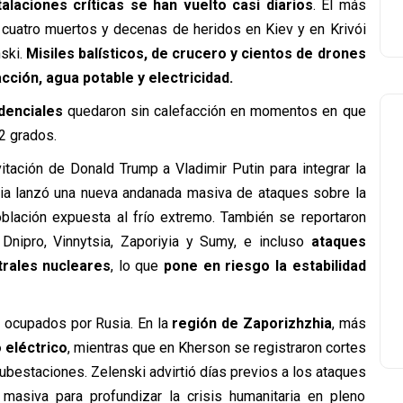
alaciones críticas se han vuelto casi diarios
. El más
 cuatro muertos y decenas de heridos en Kiev y en Krivói
nski.
Misiles balísticos, de crucero y cientos de drones
cción, agua potable y electricidad.
idenciales
quedaron sin calefacción en momentos en que
2 grados.
itación de Donald Trump a Vladimir Putin para integrar la
sia lanzó una nueva andanada masiva de ataques sobre la
población expuesta al frío extremo. También se reportaron
nipro, Vinnytsia, Zaporiyia y Sumy, e incluso
ataques
rales nucleares
, lo que
pone en riesgo la estabilidad
s ocupados por Rusia. En la
región de Zaporizhzhia
, más
 eléctrico
, mientras que en Kherson se registraron cortes
bestaciones. Zelenski advirtió días previos a los ataques
masiva para profundizar la crisis humanitaria en pleno