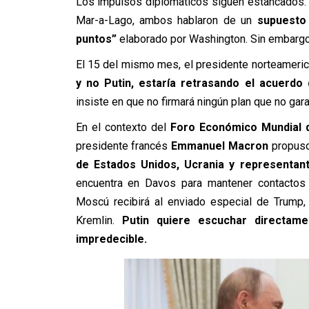
Los impulsos diplomáticos siguen estancados. T
Mar-a-Lago, ambos hablaron de un
supuesto 
puntos”
elaborado por Washington. Sin embargo,
El 15 del mismo mes, el presidente norteameri
y no Putin, estaría retrasando el acuerdo
insiste en que no firmará ningún plan que no gar
En el contexto del
Foro Económico Mundial d
presidente francés
Emmanuel Macron
propuso
de Estados Unidos, Ucrania y representan
encuentra en Davos para mantener contactos
Moscú recibirá al enviado especial de Trump, 
Kremlin.
Putin quiere escuchar directam
impredecible.