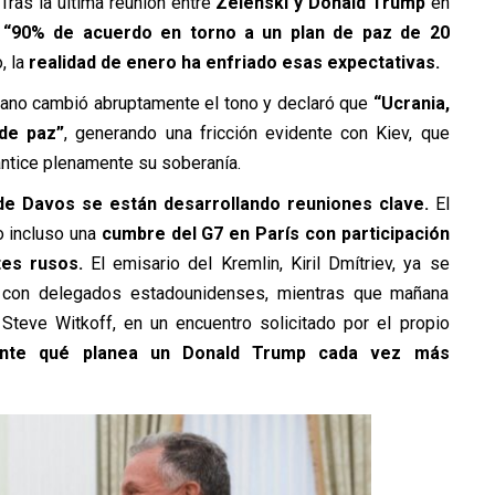
ras la última reunión entre
Zelenski y Donald Trump
en
“90% de acuerdo en torno a un plan de paz de 20
 la
realidad de enero ha enfriado esas expectativas.
cano cambió abruptamente el tono y declaró que
“Ucrania,
 de paz”
, generando una fricción evidente con Kiev, que
antice plenamente su soberanía.
e Davos se están desarrollando reuniones clave.
El
 incluso una
cumbre del G7 en París con participación
tes rusos.
El emisario del Kremlin, Kiril Dmítriev, ya se
 con delegados estadounidenses, mientras que mañana
Steve Witkoff, en un encuentro solicitado por el propio
ente qué planea un Donald Trump cada vez más