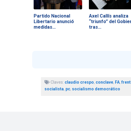
Partido Nacional
Axel Callís analiza
Libertario anunció
“triunfo” del Gobie
medidas…
tras…
Claves:
claudio crespo
,
conclave
,
FA
,
fren
socialista
,
pc
,
socialismo democrático