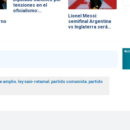
tensiones en el
oficialismo:…
Lionel Messi:
rno
semifinal Argentina
vs Inglaterra será…
te amplio
,
ley nain-retamal
,
partido comunista
,
partido