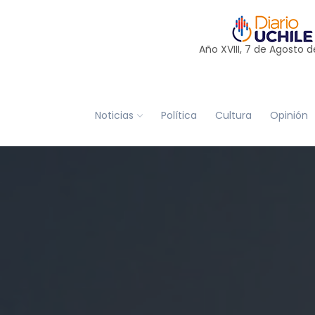
Año XVIII, 7 de
Agosto
d
Noticias
Política
Cultura
Opinión