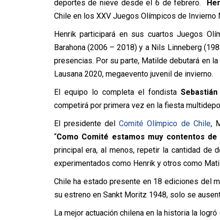
deportes de nieve desde el 6 de febrero.
Hen
Chile en los XXV Juegos Olímpicos de Invierno Mi
Henrik participará en sus cuartos Juegos Olí
Barahona (2006 – 2018) y a Nils Linneberg (1
presencias. Por su parte, Matilde debutará en la
Lausana 2020, megaevento juvenil de invierno.
El equipo lo completa el fondista
Sebastián
competirá por primera vez en la fiesta multidepor
El presidente del
Comité Olímpico de Chile
, 
“
Como Comité estamos muy contentos de l
principal era, al menos, repetir la cantidad d
experimentados como Henrik y otros como Matil
Chile ha estado presente en 18 ediciones del 
su estreno en Sankt Moritz 1948, solo se ausen
La mejor actuación chilena en la historia la logr