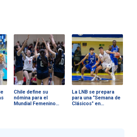
le
Chile define su
La LNB se prepara
as
nómina para el
para una "Semana de
Mundial Femenino
Clásicos" en…
U17…