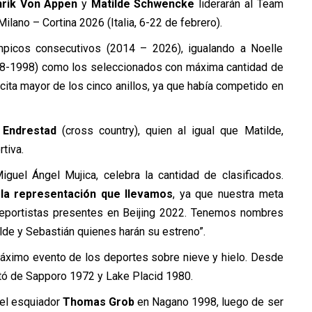
rik Von Appen
y
Matilde Schwencke
liderarán al Team
lano – Cortina 2026 (Italia, 6-22 de febrero).
mpicos consecutivos (2014 – 2026), igualando a Noelle
988-1998) como los seleccionados con máxima cantidad de
 cita mayor de los cinco anillos, ya que había competido en
 Endrestad
(cross country), quien al igual que Matilde,
tiva.
Miguel Ángel Mujica, celebra la cantidad de clasificados.
a representación que llevamos
, ya que nuestra meta
e deportistas presentes en Beijing 2022. Tenemos nombres
de y Sebastián quienes harán su estreno”.
máximo evento de los deportes sobre nieve y hielo. Desde
tó de Sapporo 1972 y Lake Placid 1980.
ó el esquiador
Thomas Grob
en Nagano 1998, luego de ser