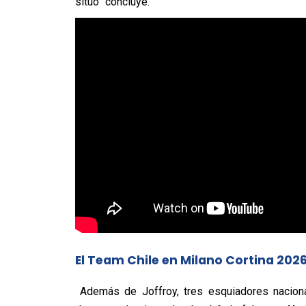
sitúo” concluye.
El Team Chile en Milano Cortina 202
Además de Joffroy, tres esquiadores nacional