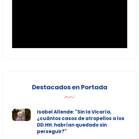
Destacados en Portada
Isabel Allende: "Sin la Vicaría,
¿cuántos casos de atropellos a los
DD.HH. habrían quedado sin
perseguir?"