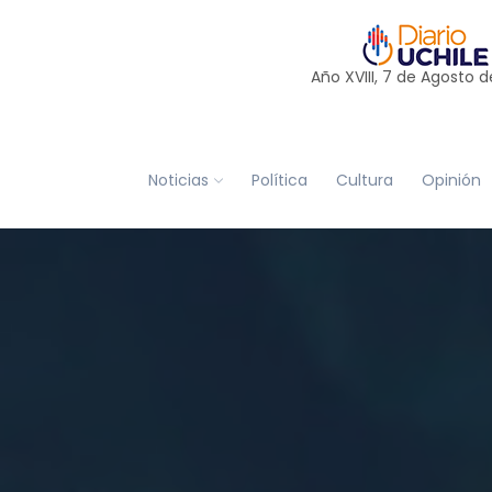
Año XVIII, 7 de
Agosto
d
Noticias
Política
Cultura
Opinión