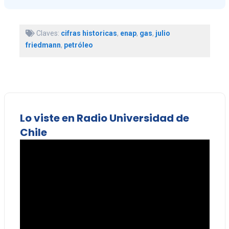
Claves:
cifras historicas
,
enap
,
gas
,
julio
friedmann
,
petróleo
Lo viste en Radio Universidad de
Chile