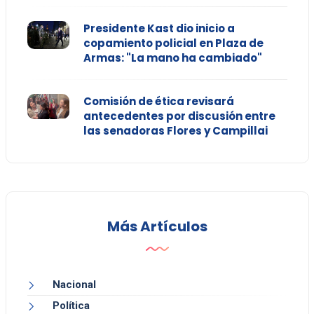
Presidente Kast dio inicio a
copamiento policial en Plaza de
Armas: "La mano ha cambiado"
Comisión de ética revisará
antecedentes por discusión entre
las senadoras Flores y Campillai
Más Artículos
Nacional
Política