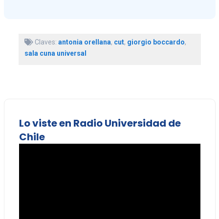
Claves:
antonia orellana
,
cut
,
giorgio boccardo
,
sala cuna universal
Lo viste en Radio Universidad de
Chile