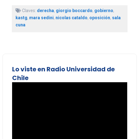
Claves:
derecha
,
giorgio boccardo
,
gobierno
,
kastg
,
mara sedini
,
nicolas cataldo
,
oposición
,
sala
cuna
Lo viste en Radio Universidad de
Chile