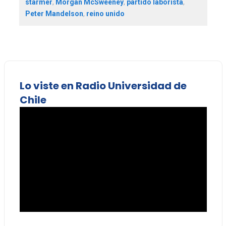
starmer
,
Morgan McSweeney
,
partido laborista
,
Peter Mandelson
,
reino unido
Lo viste en Radio Universidad de
Chile