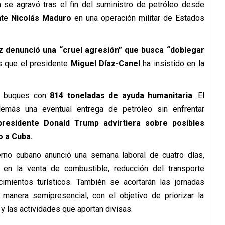
ón se agravó tras el fin del suministro de petróleo desde
nte
Nicolás Maduro
en una operación militar de Estados
z
denunció una “cruel agresión” que busca “doblegar
as que el presidente
Miguel Díaz-Canel
ha insistido en la
os buques con
814 toneladas de ayuda humanitaria
. El
más una eventual entrega de petróleo sin enfrentar
presidente Donald Trump advirtiera sobre posibles
o a Cuba.
rno cubano anunció una semana laboral de cuatro días,
es en la venta de combustible, reducción del transporte
ecimientos turísticos. También se acortarán las jornadas
 manera semipresencial, con el objetivo de priorizar la
 y las actividades que aportan divisas.