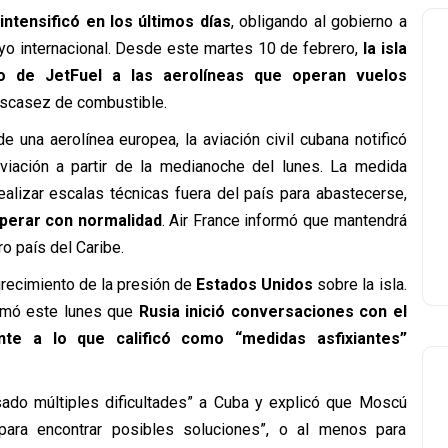
intensificó en los últimos días
, obligando al gobierno a
o internacional. Desde este martes 10 de febrero,
la isla
o de JetFuel a las aerolíneas que operan vuelos
 escasez de combustible.
 una aerolínea europea, la aviación civil cubana notificó
iación a partir de la medianoche del lunes. La medida
ealizar escalas técnicas fuera del país para abastecerse,
operar con normalidad
. Air France informó que mantendrá
o país del Caribe.
urecimiento de la presión de
Estados Unidos
sobre la isla.
irmó este lunes que
Rusia
inició conversaciones con el
te a lo que calificó como “medidas asfixiantes”
ado múltiples dificultades” a Cuba y explicó que Moscú
ara encontrar posibles soluciones”, o al menos para