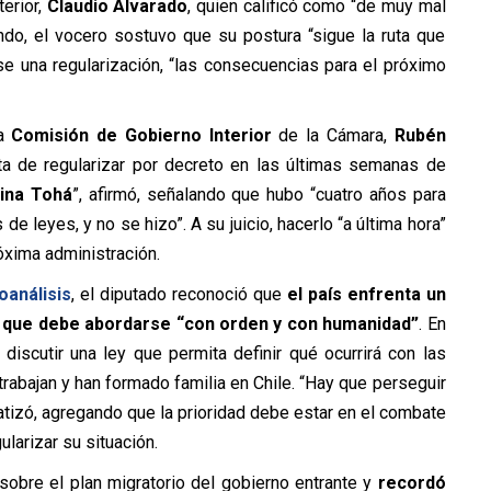
terior,
Claudio Alvarado
, quien calificó como “de muy mal
do, el vocero sostuvo que su postura “sigue la ruta que
se una regularización, “las consecuencias para el próximo
la
Comisión de Gobierno Interior
de la Cámara,
Rubén
ta de regularizar por decreto en las últimas semanas de
lina Tohá
”, afirmó, señalando que hubo “cuatro años para
de leyes, y no se hizo”. A su juicio, hacerlo “a última hora”
róxima administración.
oanálisis
, el diputado reconoció que
el país enfrenta un
r que debe abordarse “con orden y con humanidad”
. En
iscutir una ley que permita definir qué ocurrirá con las
abajan y han formado familia en Chile. “Hay que perseguir
fatizó, agregando que la prioridad debe estar en el combate
larizar su situación.
sobre el plan migratorio del gobierno entrante y
recordó