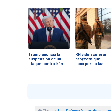
Trump anuncia la
RN pide acelerar
suspensión de un
proyecto que
ataque contra Irán…
incorpora a las…
Claves:
ártico
,
Defensa Militar
,
donald tr