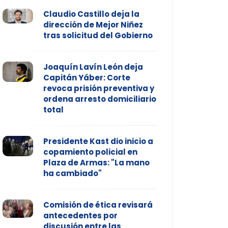
Claudio Castillo deja la
dirección de Mejor Niñez
tras solicitud del Gobierno
Joaquín Lavín León deja
Capitán Yáber: Corte
revoca prisión preventiva y
ordena arresto domiciliario
total
Presidente Kast dio inicio a
copamiento policial en
Plaza de Armas: "La mano
ha cambiado"
Comisión de ética revisará
antecedentes por
discusión entre las