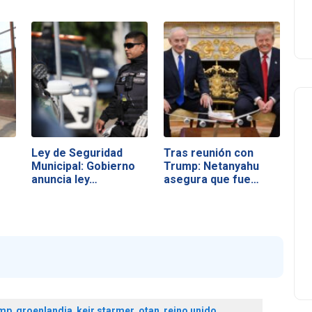
Ley de Seguridad
Tras reunión con
Municipal: Gobierno
Trump: Netanyahu
anuncia ley…
asegura que fue…
ump
,
groenlandia
,
keir starmer
,
otan
,
reino unido
,