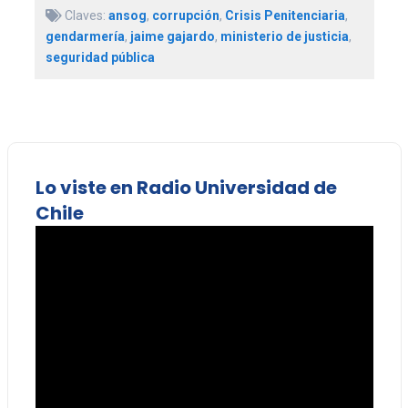
Claves:
ansog
,
corrupción
,
Crisis Penitenciaria
,
gendarmería
,
jaime gajardo
,
ministerio de justicia
,
seguridad pública
Lo viste en Radio Universidad de
Chile