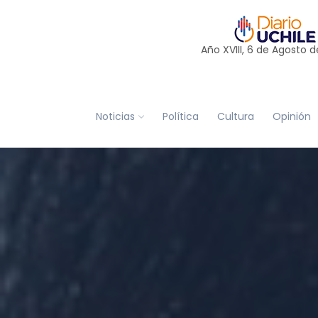
Año XVIII, 6 de
Agosto
d
Noticias
Política
Cultura
Opinión