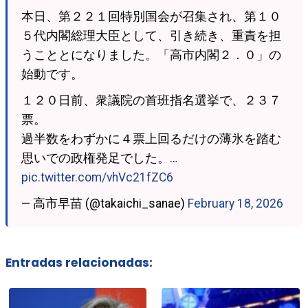
本日、第２２１回特別国会が召集され、第１０
５代内閣総理大臣として、引き続き、重責を担
うこととになりました。「高市内閣２．０」の
始動です。
１２０日前、衆議院の首班指名選挙で、２３７
票。
過半数をわずかに４票上回るだけの薄氷を踏む
思いでの政権発足でした。…
pic.twitter.com/vhVc21fZC6
— 高市早苗 (@takaichi_sanae)
February 18, 2026
Entradas relacionadas: