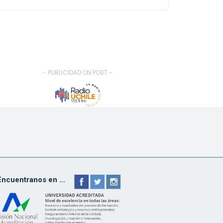
- PUBLICIDAD ON POST -
Encuentranos en ...