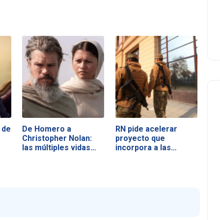
 de
De Homero a
RN pide acelerar
Christopher Nolan:
proyecto que
las múltiples vidas…
incorpora a las…