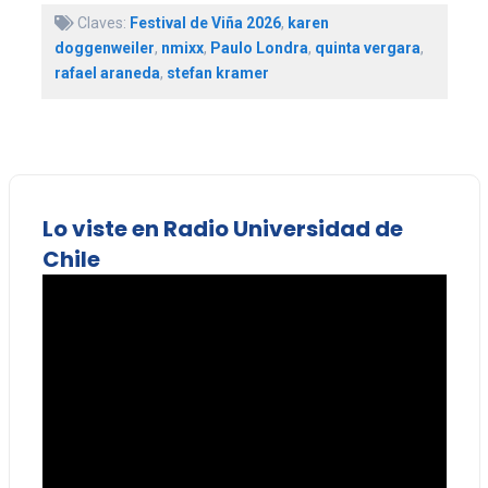
Claves:
Festival de Viña 2026
,
karen
doggenweiler
,
nmixx
,
Paulo Londra
,
quinta vergara
,
rafael araneda
,
stefan kramer
Lo viste en Radio Universidad de
Chile