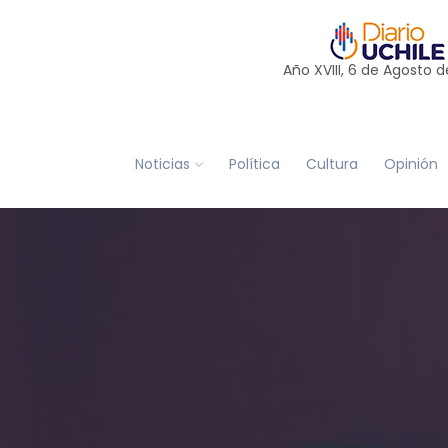
Año XVIII, 6 de
Agosto
d
Noticias
Política
Cultura
Opinión