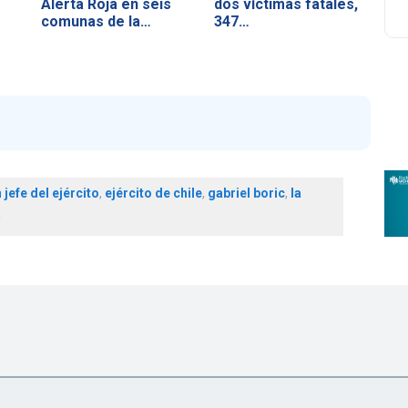
Alerta Roja en seis
dos víctimas fatales,
comunas de la…
347…
jefe del ejército
,
ejército de chile
,
gabriel boric
,
la
a