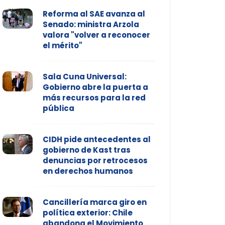
Reforma al SAE avanza al
Senado: ministra Arzola
valora "volver a reconocer
el mérito"
Sala Cuna Universal:
Gobierno abre la puerta a
más recursos para la red
pública
CIDH pide antecedentes al
gobierno de Kast tras
denuncias por retrocesos
en derechos humanos
Cancillería marca giro en
política exterior: Chile
abandona el Movimiento