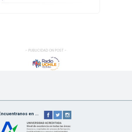
- PUBLICIDAD ON POST -
Encuentranos en ...