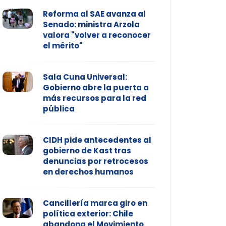
Reforma al SAE avanza al
Senado: ministra Arzola
valora "volver a reconocer
el mérito"
Sala Cuna Universal:
Gobierno abre la puerta a
más recursos para la red
pública
CIDH pide antecedentes al
gobierno de Kast tras
denuncias por retrocesos
en derechos humanos
Cancillería marca giro en
política exterior: Chile
abandona el Movimiento