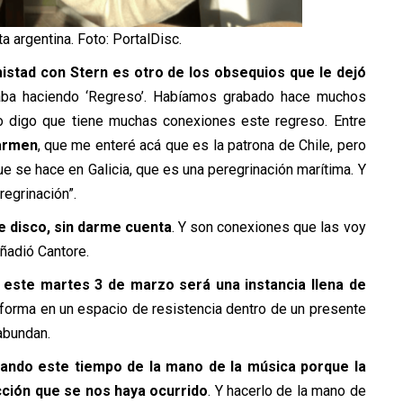
ta argentina. Foto: PortalDisc.
mistad con Stern es otro de los obsequios que le dejó
taba haciendo ‘Regreso’. Habíamos grabado hace muchos
o digo que tiene muchas conexiones este regreso. Entre
Carmen
, que me enteré acá que es la patrona de Chile, pero
ue se hace en Galicia, que es una peregrinación marítima. Y
egrinación”.
e disco, sin darme cuenta
. Y son conexiones que las voy
ñadió Cantore.
 este martes 3 de marzo será una instancia llena de
nsforma en un espacio de resistencia dentro de un presente
abundan.
ando este tiempo de la mano de la música porque la
icción que se nos haya ocurrido
. Y hacerlo de la mano de