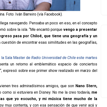
ina. Foto: Iván Barreiro (vía Facebook).
se llega navegando. Pensaba un poco en eso, en el concepto
etomó sobre la isla. “Me encantó porque
vengo a presentar
egreso pasa por Chiloé, que tiene una geografía y un
a cuestión de encontrar esas similitudes en las geografías,
 la Sala Master de
Radio Universidad de Chile
este martes
esenta un retorno al emblemático espacio de conciertos
o
“, expresó sobre ese primer show realizado en marzo del
e vienen tres admiradísimos amigos, que son
Nano Stern,
o como si estuviera en Disney. No me la creo todavía,
me
las que yo escucho, y mi música tiene mucho de la
Estoy muy contenta, y con esa sensación de que venir acá y