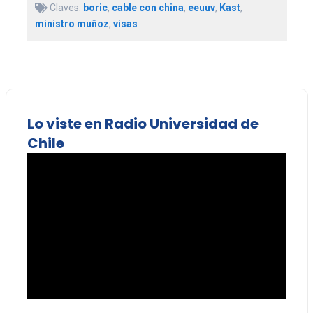
Claves:
boric
,
cable con china
,
eeuuv
,
Kast
,
ministro muñoz
,
visas
Lo viste en Radio Universidad de
Chile