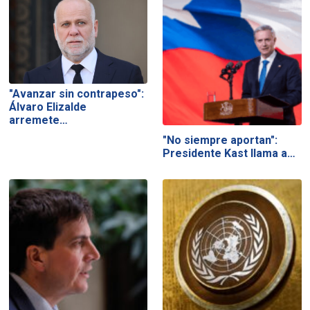
"Avanzar sin contrapeso":
Álvaro Elizalde
arremete…
"No siempre aportan":
Presidente Kast llama a…