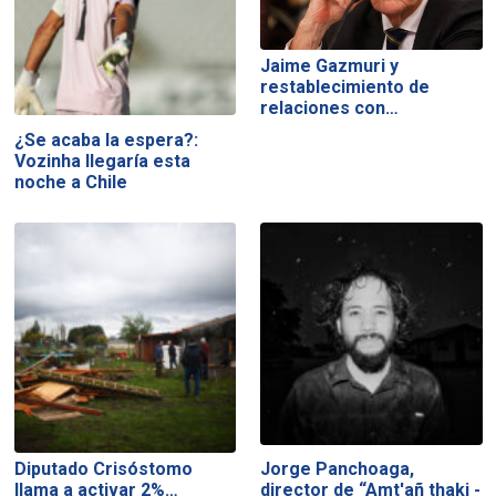
Jaime Gazmuri y
restablecimiento de
relaciones con…
¿Se acaba la espera?:
Vozinha llegaría esta
noche a Chile
Diputado Crisóstomo
Jorge Panchoaga,
llama a activar 2%…
director de “Amt'añ thaki -