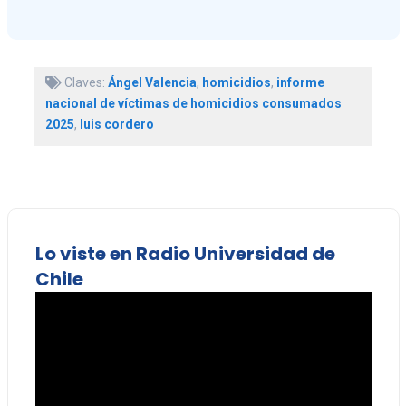
Claves:
Ángel Valencia
,
homicidios
,
informe
nacional de víctimas de homicidios consumados
2025
,
luis cordero
Lo viste en Radio Universidad de
Chile