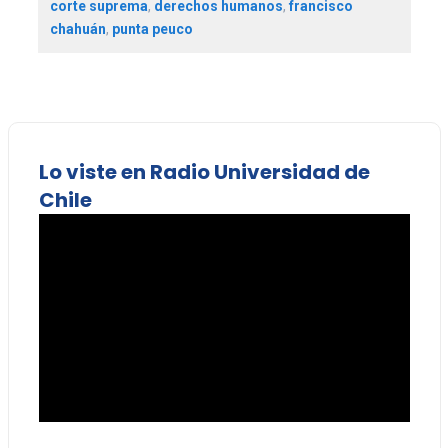
corte suprema
,
derechos humanos
,
francisco
chahuán
,
punta peuco
Lo viste en Radio Universidad de
Chile