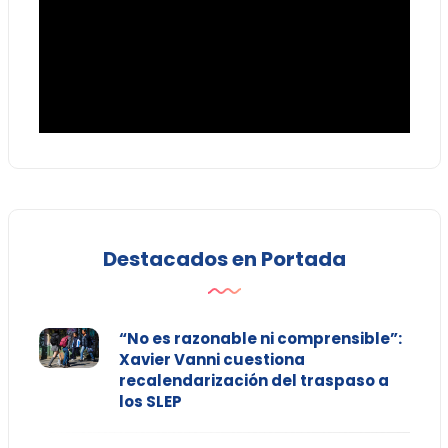
Destacados en Portada
“No es razonable ni comprensible”:
Xavier Vanni cuestiona
recalendarización del traspaso a
los SLEP