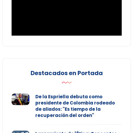
Destacados en Portada
De la Espriella debuta como
presidente de Colombia rodeado
de aliados: "Es tiempo de la
recuperación del orden"