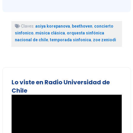
Claves:
asiya korepanova
,
beethoven
,
concierto
sinfonico
,
música clásica
,
orquesta sinfónica
nacional de chile
,
temporada sinfonica
,
zoe zeniodi
Lo viste en Radio Universidad de
Chile