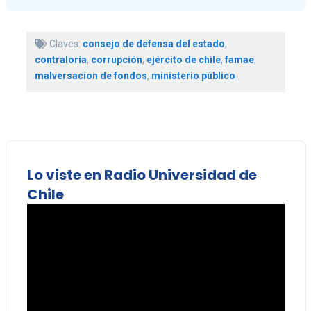
Claves:
consejo de defensa del estado
,
contraloría
,
corrupción
,
ejército de chile
,
famae
,
malversacion de fondos
,
ministerio público
Lo viste en Radio Universidad de
Chile