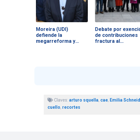
Moreira (UDI)
Debate por exenci
defiende la
de contribuciones
megarreforma y
fractura al…
acusa a la…
Claves:
arturo squella
,
cae
,
Emilia Schnei
cuello
,
recortes