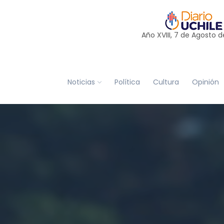
Año XVIII, 7 de
Agosto
d
Noticias
Política
Cultura
Opinión