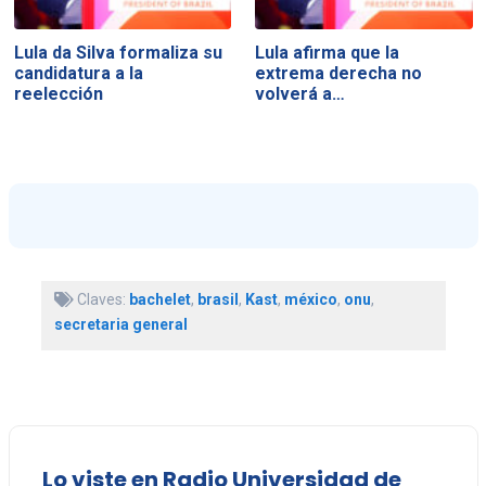
Lula da Silva formaliza su
Lula afirma que la
candidatura a la
extrema derecha no
reelección
volverá a…
Claves:
bachelet
,
brasil
,
Kast
,
méxico
,
onu
,
secretaria general
Lo viste en Radio Universidad de