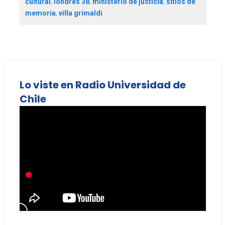
cultural
,
londres 38
,
ministerio de justicia
,
sitios de
memoria
,
villa grimaldi
Lo viste en Radio Universidad de
Chile