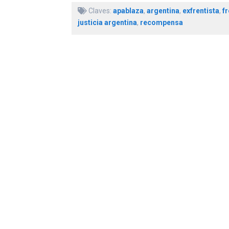
Claves:
apablaza
,
argentina
,
exfrentista
,
f
justicia argentina
,
recompensa