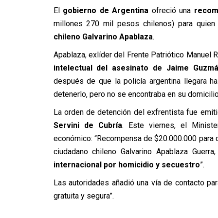
El
gobierno de Argentina
ofreció una
recom
millones 270 mil pesos chilenos) para quien
chileno Galvarino Apablaza
.
Apablaza, exlíder del Frente Patriótico Manuel 
intelectual del asesinato de Jaime Guzm
después de que la policía argentina llegara h
detenerlo, pero no se encontraba en su domicilio
La orden de detención del exfrentista fue emit
Servini de Cubría
. Este viernes, el Minist
económico: “Recompensa de $20.000.000 para qui
ciudadano chileno Galvarino Apablaza Guerr
internacional por homicidio y secuestro
”.
Las autoridades añadió una vía de contacto pa
gratuita y segura”.