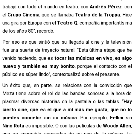
trabajé con todo el mundo en teatro: con
Andrés Pérez
, con
el
Grupo Cinema
, que se llamaba
Teatro de la Troppa
. Hice
una gira por Europa con el
Teatro Q
, compañía importantísima
de los años 80″, recordó.
Por eso es que sintió que su llegada al cine y la televisión
fue una suerte de trayecto natural. “Esta última etapa que he
venido haciendo, que es
tocar las músicas en vivo, es algo
nuevo y también es muy bonito
, porque el contacto con el
público es súper lindo”, contextualizó sobre el presente.
Un éxito que, en parte, se relaciona con la convicción que
Meza tiene sobre el rol de las bandas sonoras a la hora de
plasmar diversas historias en la pantalla o las tablas. “
Hay
cierto cine, que es el que a mí más me gusta, que no lo
puedes concebir sin su música
. Por ejemplo,
Fellini
sin
Nino Rota
es imposible. O con las películas de
Woody Allen
,
que es imposible separarlas de su uso de la música. La