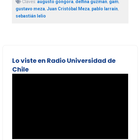
Claves:
augusto góngora
,
delfina guzmán
,
gam
,
gustavo meza
,
Juan Cristóbal Meza
,
pablo larraín
,
sebastián lelio
Lo viste en Radio Universidad de
Chile