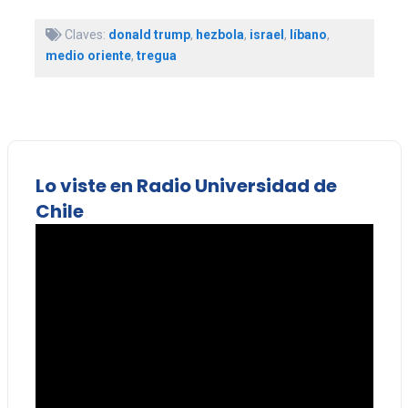
Claves:
donald trump
,
hezbola
,
israel
,
líbano
,
medio oriente
,
tregua
Lo viste en Radio Universidad de
Chile