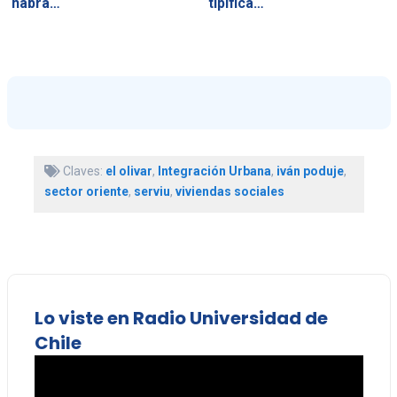
habrá…
tipifica…
Claves:
el olivar
,
Integración Urbana
,
iván poduje
,
sector oriente
,
serviu
,
viviendas sociales
Lo viste en Radio Universidad de
Chile