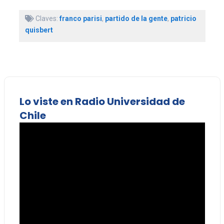
Claves:
franco parisi
,
partido de la gente
,
patricio
quisbert
Lo viste en Radio Universidad de
Chile