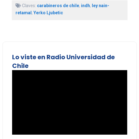
Claves:
carabineros de chile
,
indh
,
ley nain-
retamal
,
Yerko Ljubetic
Lo viste en Radio Universidad de
Chile