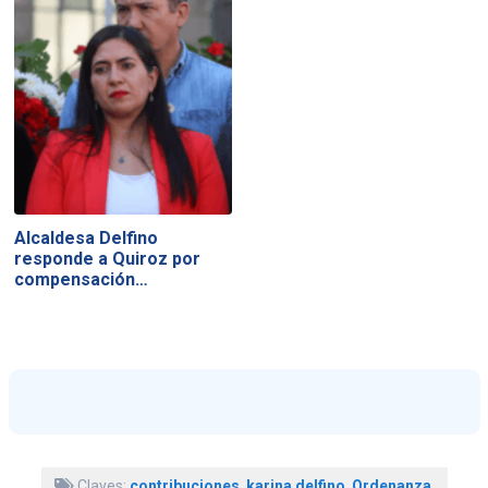
Alcaldesa Delfino
responde a Quiroz por
compensación…
Claves:
contribuciones
,
karina delfino
,
Ordenanza