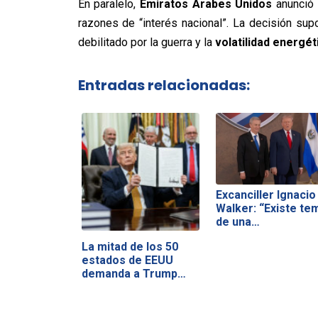
En paralelo,
Emiratos Árabes Unidos
anunció 
razones de “interés nacional”. La decisión su
debilitado por la guerra y la
volatilidad energét
Entradas relacionadas:
Excanciller Ignacio
Walker: “Existe te
de una…
La mitad de los 50
estados de EEUU
demanda a Trump…