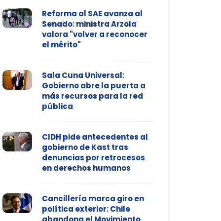
Reforma al SAE avanza al
Senado: ministra Arzola
valora "volver a reconocer
el mérito"
Sala Cuna Universal:
Gobierno abre la puerta a
más recursos para la red
pública
CIDH pide antecedentes al
gobierno de Kast tras
denuncias por retrocesos
en derechos humanos
Cancillería marca giro en
política exterior: Chile
abandona el Movimiento