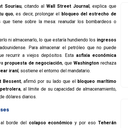
nt Souriau
, citando al
Wall Street Journal
, explica que
tu quo
, es decir, prolongar el
bloqueo del estrecho de
vas que tiene sobre la mesa: reanudar los bombardeos o
rlo ni almacenarlo, lo que estaría hundiendo los
ingresos
tadounidense. Para almacenar el petróleo que no puede
que recurrir a viejos depósitos. Esta
asfixia económica
eva
propuesta de negociación
, que
Washington
rechaza
ear iraní
, sostiene el entorno del mandatario.
t Bessent
, afirmó por su lado que el
bloqueo marítimo
petrolera
, al límite de su capacidad de almacenamiento,
e dólares diarios.
ases
 al borde del
colapso económico
y por eso
Teherán